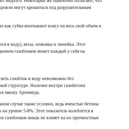
жит недолго. Некоторые же ошибочно полагают, что
и кровли могут крошиться под разрушительным
 как губка впитывают влагу на весь свой объем и
я в воду), весы, ножовка и линейка. Этот
щением газоблоков может каждый у себя на
ить газоблок в воду невозможно без
гкой структуре. Наличие внутри газобетона
дуя закону Архимеда.
анном случае также условно, ведь ячеистые бетоны
 на уровне 5-8%. Этот показатель колеблется в
ие газоблоков никак не влияет на их прочностные