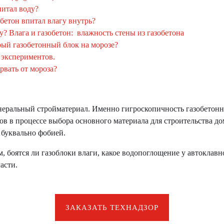
питал воду?
обетон впитал влагу внутрь?
у? Влага и газобетон: влажность стены из газобетона
рый газобетонный блок на морозе?
 экспериментов.
рвать от мороза?
ральный стройматериал. Именно гигроскопичность газобетонн
в в процессе выбора основного материала для строительства дом
 буквально фобией.
 боятся ли газоблоки влаги, какое водопоглощение у автоклавно
асти.
ЗАКАЗАТЬ ТЕХНАДЗОР