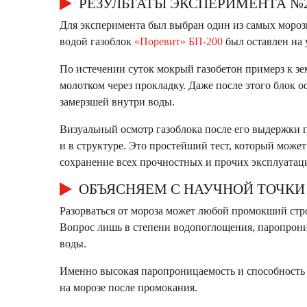
РЕЗУЛЬТАТЫ ЭКСПЕРИМЕНТА №2
Для эксперимента был выбран один из самых морозн
водой газоблок
«Поревит» БП-200
был оставлен на у
По истечении суток мокрый газобетон примерз к зе
молотком через прокладку. Даже после этого блок 
замерзшей внутри воды.
Визуальный осмотр газоблока после его выдержки п
и в структуре. Это простейший тест, который мож
сохранение всех прочностных и прочих эксплуатац
ОБЪЯСНЯЕМ С НАУЧНОЙ ТОЧКИ
Разорваться от мороза может любой промокший стро
Вопрос лишь в степени водопоглощения, паропрон
воды.
Именно высокая паропроницаемость и способность 
на морозе после промокания.