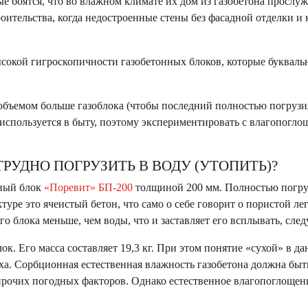
 боятся, что во влажном климате их дом из газобетона прослу
роительства, когда недостроенные стены без фасадной отделки 
окой гигроскопичности газобетонных блоков, которые буквально
бъемом больше газоблока (чтобы последний полностью погрузилс
 используется в быту, поэтому экспериментировать с влагопогло
РУДНО ПОГРУЗИТЬ В ВОДУ (УТОПИТЬ)?
нный блок
«Поревит» БП-200
толщиной 200 мм. Полностью погруз
туре это ячеистый бетон, что само о себе говорит о пористой ле
го блока меньше, чем воды, что и заставляет его всплывать, сле
к. Его масса составляет 19,3 кг. При этом понятие «сухой» в д
ха. Сорбционная естественная влажность газобетона должна быть
 прочих погодных факторов. Однако естественное влагопоглощен