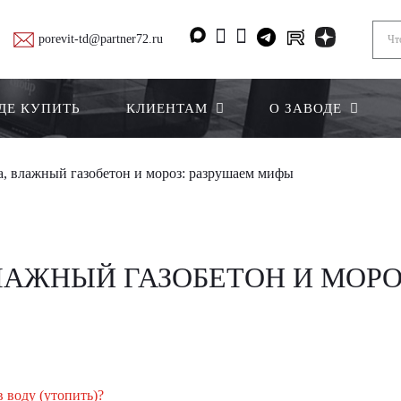
porevit-td@partner72.ru
ДЕ КУПИТЬ
КЛИЕНТАМ
О ЗАВОДЕ
а, влажный газобетон и мороз: разрушаем мифы
ВЛАЖНЫЙ ГАЗОБЕТОН И МОР
 воду (утопить)?