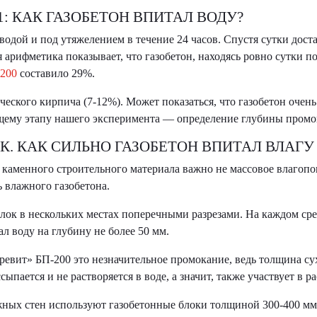
: КАК ГАЗОБЕТОН ВПИТАЛ ВОДУ?
водой и под утяжелением в течение 24 часов. Спустя сутки дост
арифметика показывает, что газобетон, находясь ровно сутки полн
200
составило 29%.
еского кирпича (7-12%). Может показаться, что газобетон очень 
ющему этапу нашего эксперимента — определение глубины промо
К. КАК СИЛЬНО ГАЗОБЕТОН ВПИТАЛ ВЛАГУ
каменного строительного материала важно не массовое влагопо
ь влажного газобетона.
лок в нескольких местах поперечными разрезами. На каждом ср
ал воду на глубину не более 50 мм.
ревит» БП-200 это незначительное промокание, ведь толщина су
сыпается и не растворяется в воде, а значит, также участвует в 
жных стен используют газобетонные блоки толщиной 300-400 мм