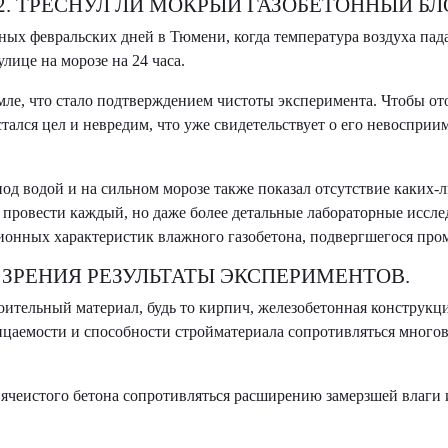
. ТРЕСНУЛ ЛИ МОКРЫЙ ГАЗОБЕТОННЫЙ БЛ
ых февральских дней в Тюмени, когда температура воздуха пад
лице на морозе на 24 часа.
мле, что стало подтверждением чистоты эксперимента. Чтобы ото
остался цел и невредим, что уже свидетельствует о его невоспр
од водой и на сильном морозе также показал отсутствие каких-
ет провести каждый, но даже более детальные лабораторные исс
ионных характеристик влажного газобетона, подвергшегося про
 ЗРЕНИЯ РЕЗУЛЬТАТЫ ЭКСПЕРИМЕНТОВ.
ительный материал, будь то кирпич, железобетонная конструкци
ицаемости и способности стройматериала сопротивляться много
ячеистого бетона сопротивляться расширению замерзшей влаги и