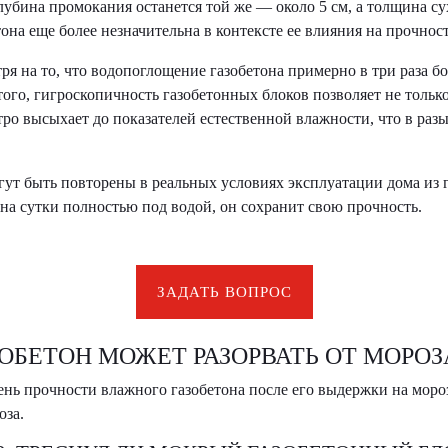
бина промокания останется той же — около 5 см, а толщина сух
на еще более незначительна в контексте ее влияния на прочнос
ря на то, что водопоглощение газобетона примерно в три раза б
того, гигроскопичность газобетонных блоков позволяет не только
тро высыхает до показателей естественной влажности, что в ра
гут быть повторены в реальных условиях эксплуатации дома из г
на сутки полностью под водой, он сохранит свою прочность.
ЗАДАТЬ ВОПРОС
ОБЕТОН МОЖЕТ РАЗОРВАТЬ ОТ МОРОЗ
ь прочности влажного газобетона после его выдержки на морозе
оза.