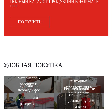
ПОЛНЫЙ КАТАЛОГ ПРОДУКЦИИ В ФОРМАТЕ
PDF
ПОЛУЧИТЬ
УДОБНАЯ ПОКУПКА
Калькулятор
Акции - все
материалов -
выгодные
рассчитать
Доставка -
предложения в
Рекомендованные
необходимое
способы
одном месте
строители -
количество
доставки и
надёжные руки с
разгрузки,
кем вести
условия и