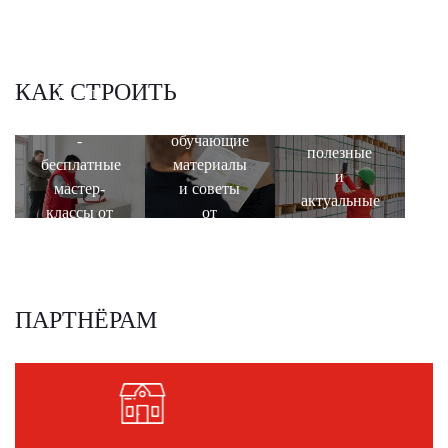
строительство
правила
КАК СТРОИТЬ
Школа
База
строительства
знаний -
Блог -
-
обучающие
полезные
бесплатные
материалы
и
мастер-
и советы
актуальные
классы от
от
статьи
специалистов
инженеров-
Завода
технологов
ПАРТНЁРАМ