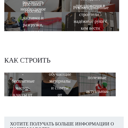
рассчитать
Доставка -
предложения в
Рекомендованные
необходимое
способы
одном месте
строители -
количество
доставки и
надёжные руки с
разгрузки,
кем вести
условия и
строительство
правила
КАК СТРОИТЬ
Школа
База
строительства
знаний -
Блог -
-
обучающие
полезные
бесплатные
материалы
и
мастер-
и советы
актуальные
классы от
от
статьи
специалистов
инженеров-
Завода
технологов
ХОТИТЕ ПОЛУЧАТЬ БОЛЬШЕ ИНФОРМАЦИИ О