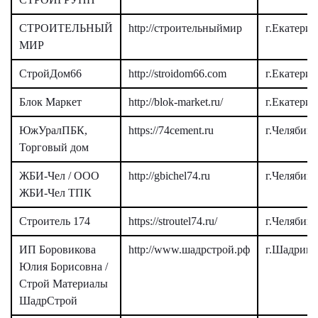
СТРОИТЕЛЬНЫЙ
http://строительныймир
г.Екатери
МИР
СтройДом66
http://stroidom66.com
г.Екатери
Блок Маркет
http://blok-market.ru/
г.Екатери
ЮжУралПБК,
https://74cement.ru
г.Челябин
Торговый дом
ЖБИ-Чел / ООО
http://gbichel74.ru
г.Челябин
ЖБИ-Чел ТПК
Строитель 174
https://stroutel74.ru/
г.Челябин
ИП Боровикова
http://www.шадрстрой.рф
г.Шадринс
Юлия Борисовна /
Строй Материалы
ШадрСтрой