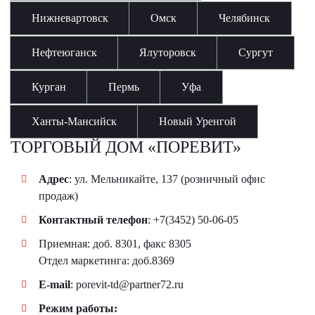
Нижневартовск
Омск
Челябинск
Нефтеюганск
Ялуторовск
Сургут
Курган
Пермь
Уфа
Ханты-Мансийск
Новый Уренгой
ТОРГОВЫЙ ДОМ «ПОРЕВИТ»
Адрес
: ул. Мельникайте, 137 (розничный офис
продаж)
Контактный телефон
:
+7(3452) 50-06-05
Приемная: доб. 8301, факс 8305
Отдел маркетинга: доб.8369
E-mail
:
porevit-td@partner72.ru
Режим работы: