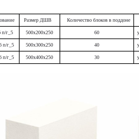
ование
Размер ДШВ
Количество блоков в поддоне
б п/г_5
500х200х250
60
б п/г_5
500х300х250
40
б п/г_5
500х400х250
30