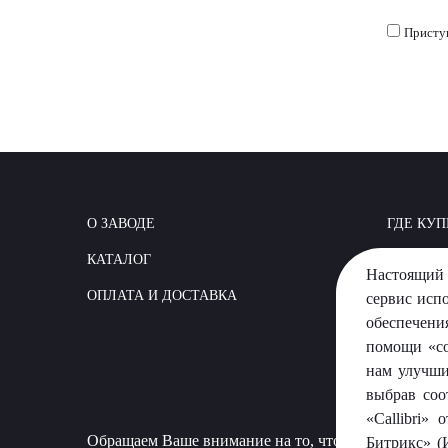
Присту
О ЗАВОДЕ
ГДЕ КУП
КАТАЛОГ
КАК СТР
Настоящий 
ОПЛАТА И ДОСТАВКА
ВОПРОС
сервис исп
обеспечени
помощи «co
нам улучши
выбрав соо
«Callibri»
Обращаем Ваше внимание на то, что данный сайт 
Битрикс» (