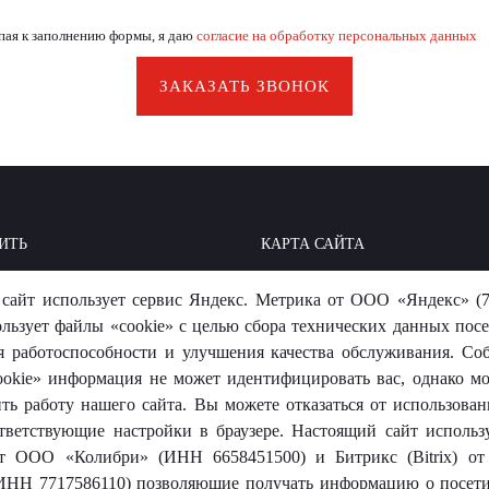
пая к заполнению формы, я даю
согласие на обработку персональных данных
ЗАКАЗАТЬ ЗВОНОК
ИТЬ
КАРТА САЙТА
ОИТЬ: БАЗА ЗНАНИЙ
МЫ В СОЦСЕТЯХ
сайт использует сервис Яндекс. Метрика от ООО «Яндекс» (7
-ОТВЕТ
ользует файлы «cookie» с целью сбора технических данных посе
я работоспособности и улучшения качества обслуживания. Со
okie» информация не может идентифицировать вас, однако м
ть работу нашего сайта. Вы можете отказаться от использовани
тветствующие настройки в браузере. Настоящий сайт использ
 от ООО «Колибри» (ИНН 6658451500) и Битрикс (Bitrix) 
носит исключительно информационный характер и ни при каких
ИНН 7717586110) позволяющие получать информацию о посети