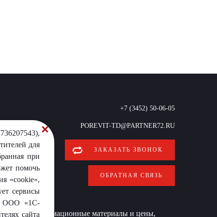
+7 (3452) 50-06-05
POREVIT-TD@PARTNER72.RU
736207543),
тителей для
ЗАКАЗАТЬ ЗВОНОК
бранная при
ожет помочь
ОБРАТНАЯ СВЯЗЬ
я «cookie»,
ует сервисы
от ООО «1С-
 условиях информационные материалы и цены,
телях сайта