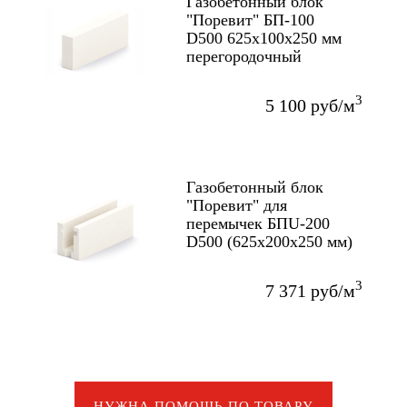
Газобетонный блок
"Поревит" БП-100
D500 625х100х250 мм
перегородочный
3
5 100 руб/м
Газобетонный блок
"Поревит" для
перемычек БПU-200
D500 (625х200х250 мм)
3
7 371 руб/м
НУЖНА ПОМОЩЬ ПО ТОВАРУ