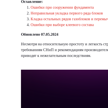
Оглавление:
Ошибки при сооружении фундамента
Неправильная укладка первого ряда блоков
Кладка остальных рядов газоблоков и перемы
Ошибки при выборе клеевого состава
Обновлено 07.05.2024
Несмотря на относительную простоту и легкость ст
требованиям СНиП и рекомендациям производителей
приводят к нежелательным последствиям.