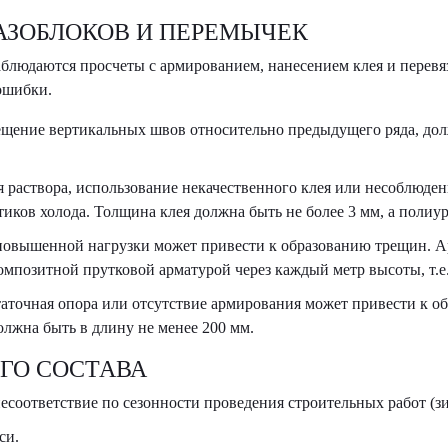
АЗОБЛОКОВ И ПЕРЕМЫЧЕК
аблюдаются просчеты с армированием, нанесением клея и перевя
ошибки.
смещение вертикальных швов относительно предыдущего ряда, дол
я раствора, использование некачественного клея или несоблюде
ков холода. Толщина клея должна быть не более 3 мм, а полиур
 повышенной нагрузки может привести к образованию трещин. 
композитной прутковой арматурой через каждый метр высоты, т.е.
точная опора или отсутствие армирования может привести к о
 должна быть в длину не менее 200 мм.
ГО СОСТАВА
и несоответствие по сезонности проведения строительных работ (
си.