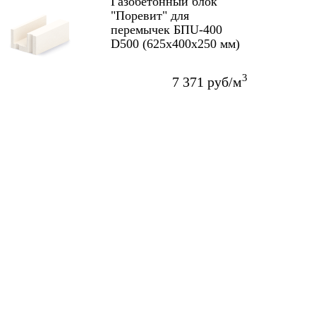
Газобетонный блок
"Поревит" для
перемычек БПU-400
D500 (625х400х250 мм)
3
7 371 руб/м