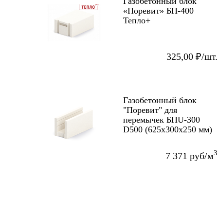
Газобетонный блок
«Поревит» БП-400
Тепло+
325,00 ₽/шт.
Газобетонный блок
"Поревит" для
перемычек БПU-300
D500 (625х300х250 мм)
3
7 371 руб/м