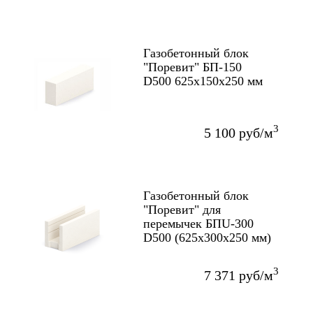
Газобетонный блок
"Поревит" БП-150
D500 625х150х250 мм
3
5 100 руб/м
Газобетонный блок
"Поревит" для
перемычек БПU-300
D500 (625х300х250 мм)
3
7 371 руб/м