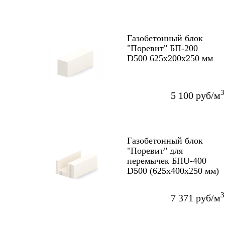
Газобетонный блок
"Поревит" БП-200
D500 625х200х250 мм
3
5 100 руб/м
Газобетонный блок
"Поревит" для
перемычек БПU-400
D500 (625х400х250 мм)
3
7 371 руб/м