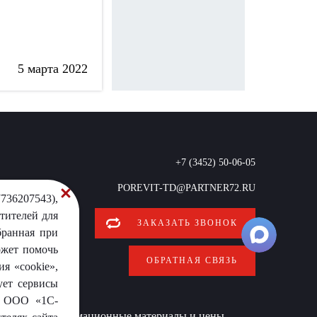
5 марта 2022
+7 (3452) 50-06-05
POREVIT-TD@PARTNER72.RU
736207543),
тителей для
ЗАКАЗАТЬ ЗВОНОК
бранная при
ожет помочь
ОБРАТНАЯ СВЯЗЬ
я «cookie»,
ует сервисы
от ООО «1С-
 условиях информационные материалы и цены,