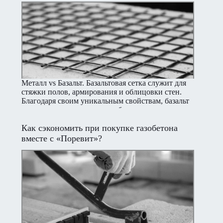
Металл vs Базальт. Базальтовая сетка служит для
стяжки полов, армирования и облицовки стен.
Благодаря своим уникальным свойствам, базальт
заменил металл во многих областях строительства,
однако споры, какой из материалов лучше, не
Как сэкономить при покупке газобетона
прекращаются.
вместе с «Поревит»?