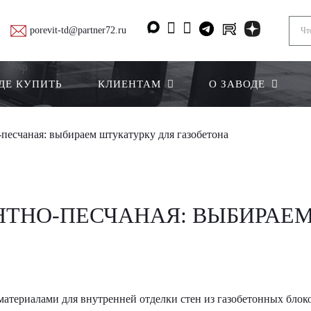
porevit-td@partner72.ru
ДЕ КУПИТЬ
КЛИЕНТАМ
О ЗАВОДЕ
песчаная: выбираем штукатурку для газобетона
НТНО-ПЕСЧАНАЯ: ВЫБИРАЕ
териалами для внутренней отделки стен из газобетонных блоко