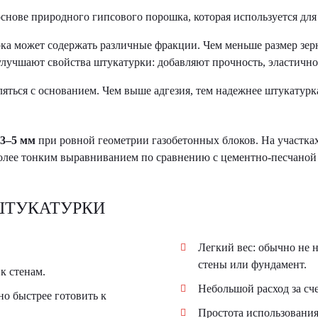
основе природного гипсового порошка, которая используется дл
ка может содержать различные фракции. Чем меньше размер зерна
улучшают свойства штукатурки: добавляют прочность, эластичн
яться с основанием. Чем выше адгезия, тем надежнее штукатурка
3–5 мм
при ровной геометрии газобетонных блоков. На участках
более тонким выравниванием по сравнению с цементно-песчаной
ШТУКАТУРКИ
Легкий вес: обычно не 
стены или фундамент.
к стенам.
Небольшой расход за сче
но быстрее готовить к
Простота использования 