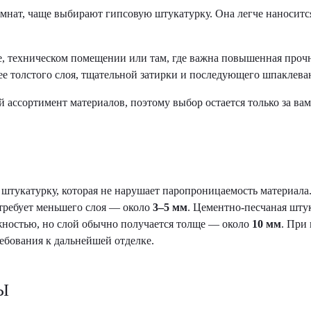
мнат, чаще выбирают гипсовую штукатурку. Она легче наносится
ле, техническом помещении или там, где важна повышенная проч
лее толстого слоя, тщательной затирки и последующего шпаклева
 ассортимент материалов, поэтому выбор остается только за вам
 штукатурку, которая не нарушает паропроницаемость материала
 требует меньшего слоя — около
3–5 мм
. Цементно-песчаная штук
ностью, но слой обычно получается толще — около
10 мм
. При
ребования к дальнейшей отделке.
Ы