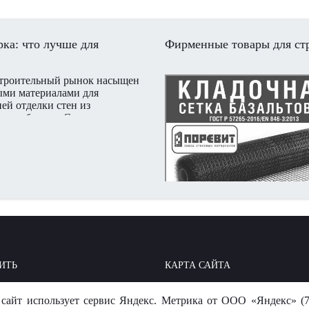
ка: что лучше для
Фирменные товары для ст
строительный рынок насыщен
ыми материалами для
ей отделки стен из
нных блоков. Самые
ые, пожалуй, это гипсовая
ка и цементно-песчаная
 этой статье мы рассмотрим
ства и недостатки обеих.
ИТЬ
КАРТА САЙТА
ОИТЬ: БАЗА ЗНАНИЙ
МЫ В СОЦСЕТЯХ
сайт использует сервис Яндекс. Метрика от ООО «Яндекс» (7