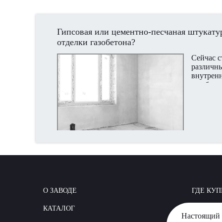
Гипсовая или цементно-песчаная штукатур
отделки газобетона?
Сейчас 
различн
внутренн
газобето
популярн
штукатур
смесь. В
преимуще
О ЗАВОДЕ
ГДЕ КУП
КАТАЛОГ
КАК СТР
Настоящий 