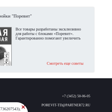
ройки "Поревит"
Все товары разработаны эксклюзивно
для работы с блоками «Поревит».
Гарантированно помогают увеличить
скорость кладки и возведения стен, а
также этап прокладки
электропроводки и чистовой отделки.
Рекомендуем!
Смотреть еще советы
+7 (3452) 50-06-05
POREVIT-TD@PARTNER72.RU
736207543),