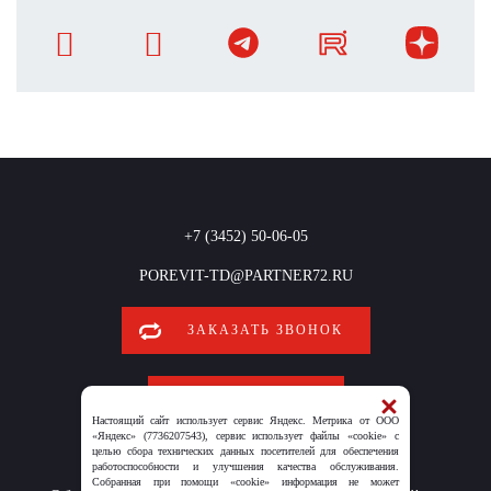
+7 (3452) 50-06-05
POREVIT-TD@PARTNER72.RU
ЗАКАЗАТЬ ЗВОНОК
ОБРАТНАЯ СВЯЗЬ
Настоящий сайт использует сервис Яндекс. Метрика от ООО
«Яндекс» (7736207543), сервис использует файлы «cookie» с
целью сбора технических данных посетителей для обеспечения
работоспособности и улучшения качества обслуживания.
Собранная при помощи «cookie» информация не может