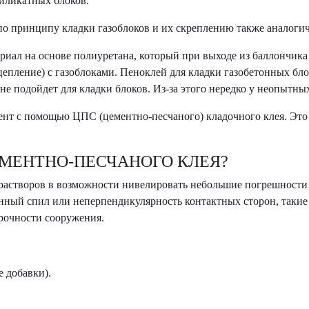
силикатных блоков.
по принципу кладки газоблоков и их скреплению также аналоги
ал на основе полиуретана, который при выходе из баллончика 
епление) с газоблоками. Пеноклей для кладки газобетонных бло
е подойдет для кладки блоков. Из-за этого нередко у неопытны
нт с помощью ЦПС (цементно-песчаного) кладочного клея. Это о
МЕНТНО-ПЕСЧАНОГО КЛЕЯ?
створов в возможности нивелировать небольшие погрешности в 
венный спил или неперпендикулярность контактных сторон, так
прочности сооружения.
 добавки).