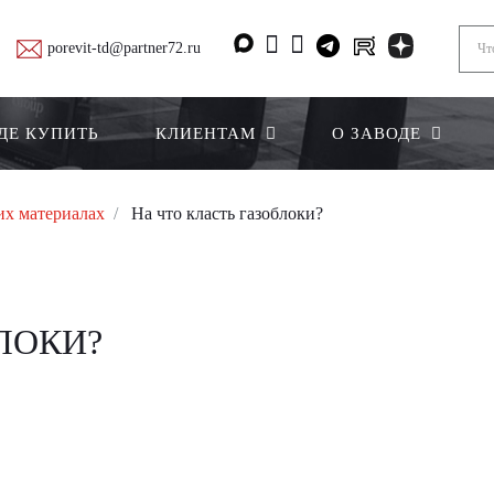
porevit-td@partner72.ru
ДЕ КУПИТЬ
КЛИЕНТАМ
О ЗАВОДЕ
их материалах
На что класть газоблоки?
ЛОКИ?