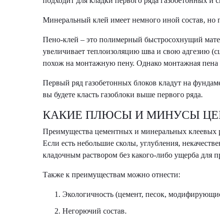
подходит для кладки первого ряда газобетонных и 
Минеральный клей имеет немного иной состав, но 
Пено-клей – это полимерный быстросохнущий матери
увеличивает теплоизоляцию шва и свою адгезию (сц
похож на монтажную пену. Однако монтажная пена н
Первый ряд газобетонных блоков кладут на фундаме
вы будете класть газоблоки выше первого ряда.
КАКИЕ ПЛЮСЫ И МИНУСЫ ЦЕ
Преимущества цементных и минеральных клеевых ра
Если есть небольшие сколы, углубления, некачест
кладочным раствором без какого-либо ущерба для 
Также к преимуществам можно отнести:
Экологичность (цемент, песок, модифирующие
Негорючий состав.