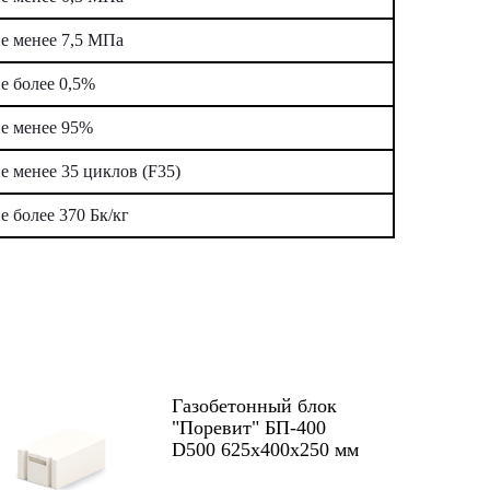
е менее 7,5 МПа
е более 0,5%
е менее 95%
е менее 35 циклов (F35)
е более 370 Бк/кг
Газобетонный блок
"Поревит" БП-400
D500 625x400x250 мм