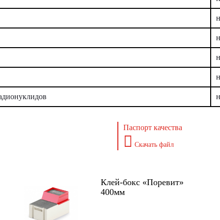
н
н
н
н
радионуклидов
н
Паспорт качества
Скачать файл
Клей-бокс «Поревит»
400мм