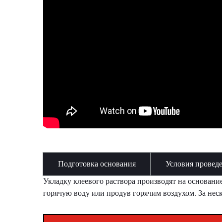
Подготовка основания
Условия проведе
Укладку клеевого раствора производят на основание
горячую воду или продув горячим воздухом. За нес