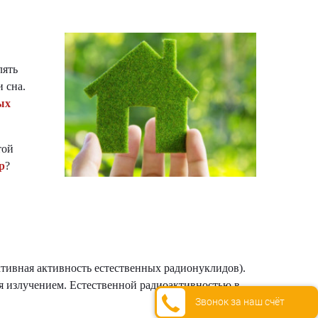
лять
 сна.
ых
той
р
?
ктивная активность естественных радионуклидов).
ая излучением. Естественной радиоактивностью в
Звонок за наш счёт