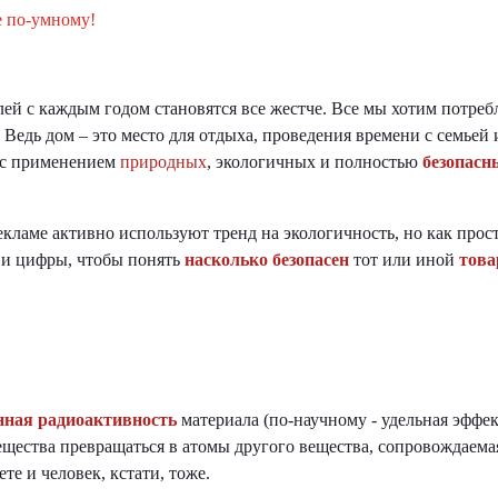
е по-умному!
лей с каждым годом становятся все жестче. Все мы хотим потреб
Ведь дом – это место для отдыха, проведения времени с семьей и
 с применением
природных
, экологичных и полностью
безопасн
кламе активно используют тренд на экологичность, но как прос
и и цифры, чтобы понять
насколько безопасен
тот или иной
това
нная радиоактивность
материала (по-научному - удельная эффе
ещества превращаться в атомы другого вещества, сопровождаем
те и человек, кстати, тоже.