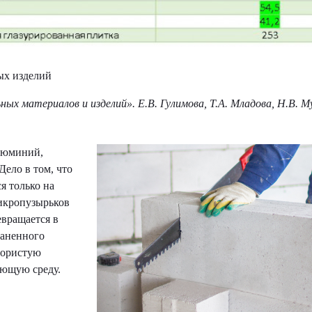
ых изделий
х материалов и изделий». Е.В. Гулимова, Т.А. Младова, Н.В. М
алюминий,
Дело в том, что
я только на
микропузырьков
вращается в
раненного
пористую
жающую среду.