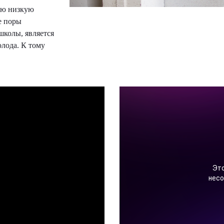
мую низкую
е поры
 школы, является
олода. К тому