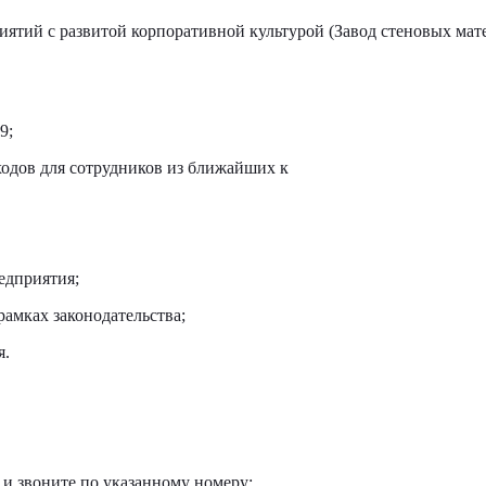
иятий с развитой корпоративной культурой (Завод стеновых мат
9;
одов для сотрудников из ближайших к
едприятия;
рамках законодательства;
я.
 и звоните по указанному номеру: