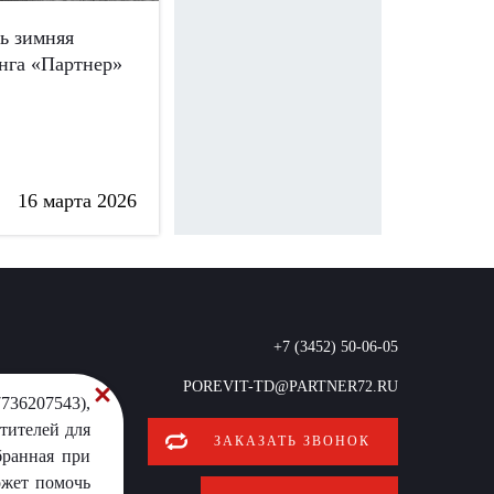
сь зимняя
нга «Партнер»
16 марта 2026
+7 (3452) 50-06-05
POREVIT-TD@PARTNER72.RU
736207543),
тителей для
ЗАКАЗАТЬ ЗВОНОК
бранная при
ожет помочь