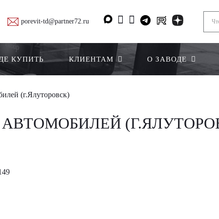
porevit-td@partner72.ru
ДЕ КУПИТЬ
КЛИЕНТАМ
О ЗАВОДЕ
билей (г.Ялуторовск)
 АВТОМОБИЛЕЙ (Г.ЯЛУТОРО
149