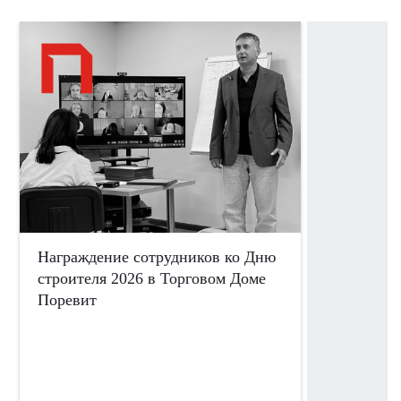
Награждение сотрудников ко Дню
Сотрудни
строителя 2026 в Торговом Доме
участие 
Поревит
ко Дню П