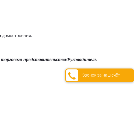
о домостроения.
 торгового представительства/Руководитель
Звонок за наш счёт