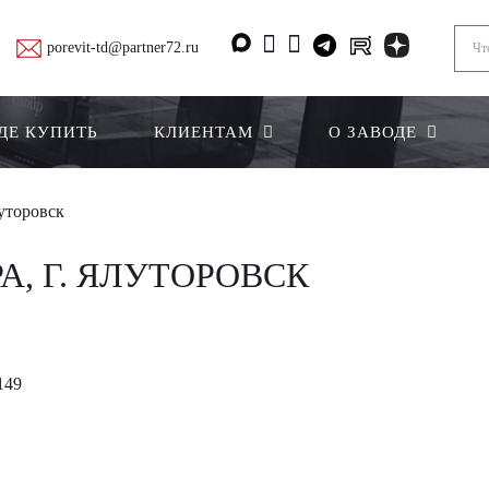
porevit-td@partner72.ru
ДЕ КУПИТЬ
КЛИЕНТАМ
О ЗАВОДЕ
уторовск
, Г. ЯЛУТОРОВСК
149