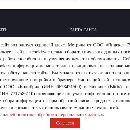
ИТЬ
КАРТА САЙТА
ОИТЬ: БАЗА ЗНАНИЙ
МЫ В СОЦСЕТЯХ
сайт использует сервис Яндекс. Метрика от ООО «Яндекс» (7
-ОТВЕТ
ользует файлы «cookie» с целью сбора технических данных посе
я работоспособности и улучшения качества обслуживания. Со
okie» информация не может идентифицировать вас, однако м
ть работу нашего сайта. Вы можете отказаться от использовани
тветствующие настройки в браузере. Настоящий сайт использ
 от ООО «Колибри» (ИНН 6658451500) и Битрикс (Bitrix) 
носит исключительно информационный характер и ни при каких
ИНН 7717586110) позволяющие получать информацию о посети
той.
м сбора информации с форм обратной связи. Продолжая использ
ически соглашаетесь с использованием данных технологий.
о нашей политике обработки персональных данных.
Согласен
оревит»