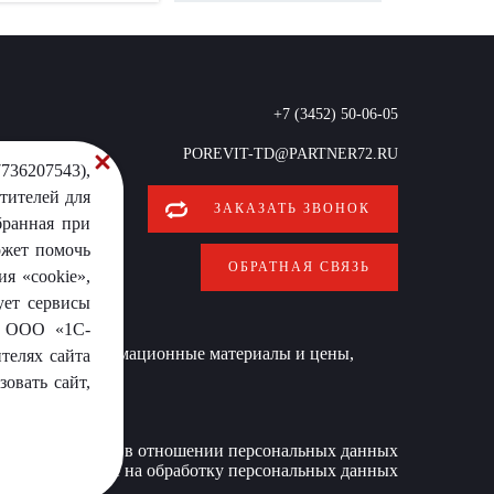
+7 (3452) 50-06-05
POREVIT-TD@PARTNER72.RU
736207543),
тителей для
ЗАКАЗАТЬ ЗВОНОК
бранная при
ожет помочь
ОБРАТНАЯ СВЯЗЬ
я «cookie»,
ует сервисы
от ООО «1С-
 условиях информационные материалы и цены,
телях сайта
овать сайт,
Политика в отношении персональных данных
Согласие на обработку персональных данных