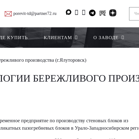
porevit-td@partner72.ru
ДЕ КУПИТЬ
КЛИЕНТАМ
О ЗАВОДЕ
режливого производства (г.Ялуторовск)
ЛОГИИ БЕРЕЖЛИВОГО ПРОИ
ременное предприятие по производству стеновых блоков из
иликатных пазогребневых блоков в Урало-Западносибирском рег