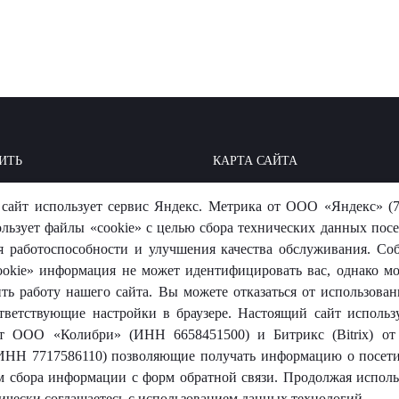
ИТЬ
КАРТА САЙТА
ОИТЬ: БАЗА ЗНАНИЙ
МЫ В СОЦСЕТЯХ
сайт использует сервис Яндекс. Метрика от ООО «Яндекс» (7
-ОТВЕТ
ользует файлы «cookie» с целью сбора технических данных посе
я работоспособности и улучшения качества обслуживания. Со
okie» информация не может идентифицировать вас, однако м
ть работу нашего сайта. Вы можете отказаться от использовани
тветствующие настройки в браузере. Настоящий сайт использ
 от ООО «Колибри» (ИНН 6658451500) и Битрикс (Bitrix) 
носит исключительно информационный характер и ни при каких
ИНН 7717586110) позволяющие получать информацию о посети
той.
м сбора информации с форм обратной связи. Продолжая использ
ически соглашаетесь с использованием данных технологий.