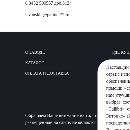
8 3452 500567 доб.8134
levanskih@partner72.ru
О ЗАВОДЕ
ГДЕ КУП
КАТАЛОГ
КАК СТР
Настоящий 
ОПЛАТА И ДОСТАВКА
ВОПРОС
сервис исп
обеспечени
помощи «co
нам улучши
выбрав соо
«Callibri»
Обращаем Ваше внимание на то, что данный сайт 
Битрикс» (
размещенные на сайте, не являются публичной офер
посредство
Вы автомат