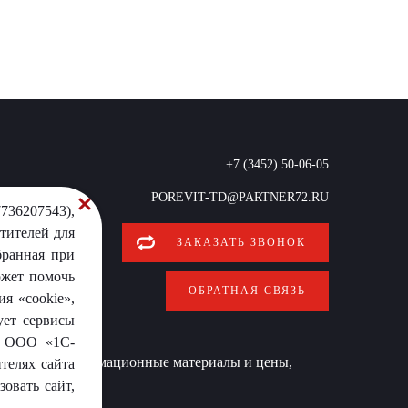
+7 (3452) 50-06-05
POREVIT-TD@PARTNER72.RU
736207543),
тителей для
ЗАКАЗАТЬ ЗВОНОК
бранная при
ожет помочь
ОБРАТНАЯ СВЯЗЬ
я «cookie»,
ует сервисы
от ООО «1С-
 условиях информационные материалы и цены,
телях сайта
овать сайт,