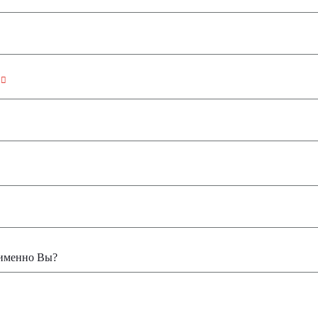
н
именно Вы?