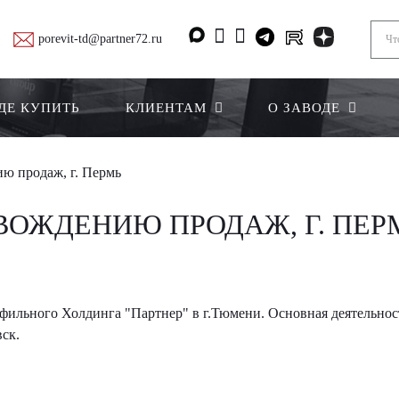
porevit-td@partner72.ru
ДЕ КУПИТЬ
КЛИЕНТАМ
О ЗАВОДЕ
ю продаж, г. Пермь
ОЖДЕНИЮ ПРОДАЖ, Г. ПЕР
ильного Холдинга "Партнер" в г.Тюмени. Основная деятельност
ск.