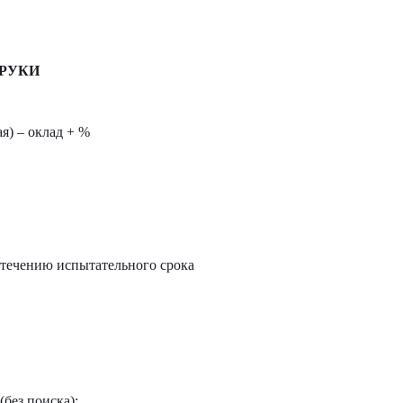
 РУКИ
я) – оклад + %
стечению испытательного срока
без поиска);