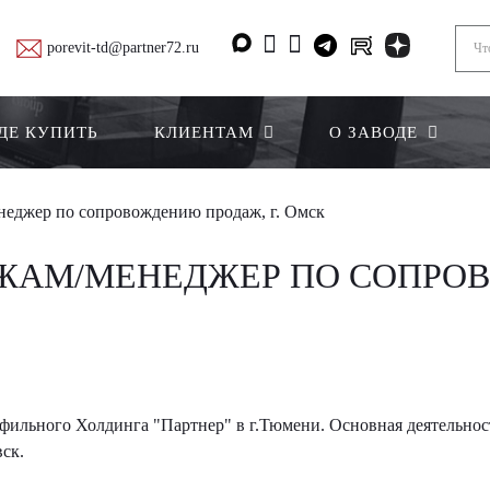
porevit-td@partner72.ru
ДЕ КУПИТЬ
КЛИЕНТАМ
О ЗАВОДЕ
еджер по сопровождению продаж, г. Омск
ЖАМ/МЕНЕДЖЕР ПО СОПРОВ
ильного Холдинга "Партнер" в г.Тюмени. Основная деятельност
ск.