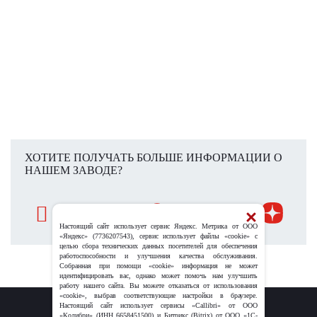
ХОТИТЕ ПОЛУЧАТЬ БОЛЬШЕ ИНФОРМАЦИИ О
НАШЕМ ЗАВОДЕ?
Настоящий сайт использует сервис Яндекс. Метрика от ООО
«Яндекс» (7736207543), сервис использует файлы «cookie» с
целью сбора технических данных посетителей для обеспечения
работоспособности и улучшения качества обслуживания.
Собранная при помощи «cookie» информация не может
идентифицировать вас, однако может помочь нам улучшить
работу нашего сайта. Вы можете отказаться от использования
«cookie», выбрав соответствующие настройки в браузере.
Настоящий сайт использует сервисы «Callibri» от ООО
«Колибри» (ИНН 6658451500) и Битрикс (Bitrix) от ООО «1С-