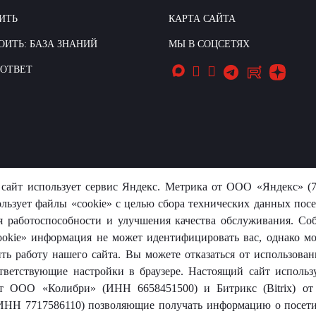
ИТЬ
КАРТА САЙТА
ОИТЬ: БАЗА ЗНАНИЙ
МЫ В СОЦСЕТЯХ
-ОТВЕТ
носит исключительно информационный характер и ни при каких
сайт использует сервис Яндекс. Метрика от ООО «Яндекс» (7
той.
ользует файлы «cookie» с целью сбора технических данных посе
я работоспособности и улучшения качества обслуживания. Со
okie» информация не может идентифицировать вас, однако м
оревит»
ть работу нашего сайта. Вы можете отказаться от использовани
тветствующие настройки в браузере. Настоящий сайт использ
 от ООО «Колибри» (ИНН 6658451500) и Битрикс (Bitrix) 
ИНН 7717586110) позволяющие получать информацию о посети