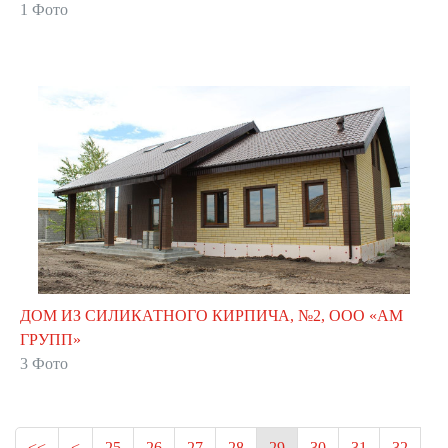
1 Фото
ДОМ ИЗ СИЛИКАТНОГО КИРПИЧА, №2, ООО «АМ
ГРУПП»
3 Фото
<<
<
25
26
27
28
29
30
31
32