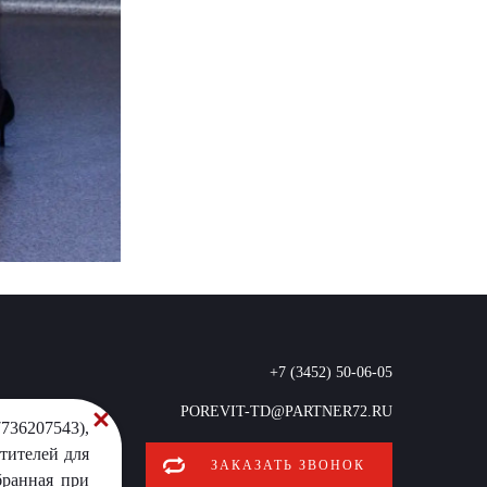
+7 (3452) 50-06-05
POREVIT-TD@PARTNER72.RU
736207543),
тителей для
ЗАКАЗАТЬ ЗВОНОК
бранная при