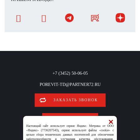
+7 (3452) 50-06-05
POREVIT-TD@PARTNER72.RU
ЗАКАЗАТЬ ЗВОНОК
ОБРАТНАЯ СВЯЗЬ
Настоящий сайт использует сервис Яндекс. Метрика от ООО
«Яндекс» (7736207543), сервис использует файлы «cookie» с
целью сбора технических данных посетителей для обеспечения
работоспособности и улучшения качества обслуживания.