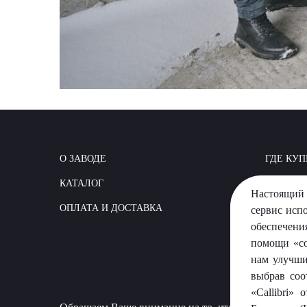
О ЗАВОДЕ
ГДЕ КУП
КАТАЛОГ
КАК СТР
Настоящий 
ОПЛАТА И ДОСТАВКА
ВОПРОС
сервис исп
обеспечени
помощи «co
нам улучши
выбрав соо
«Callibri»