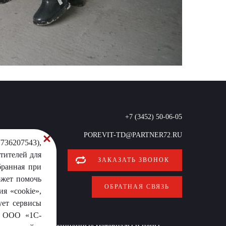
+7 (3452) 50-06-05
POREVIT-TD@PARTNER72.RU
736207543),
тителей для
ЗАКАЗАТЬ ЗВОНОК
бранная при
ожет помочь
ОБРАТНАЯ СВЯЗЬ
я «cookie»,
ует сервисы
от ООО «1С-