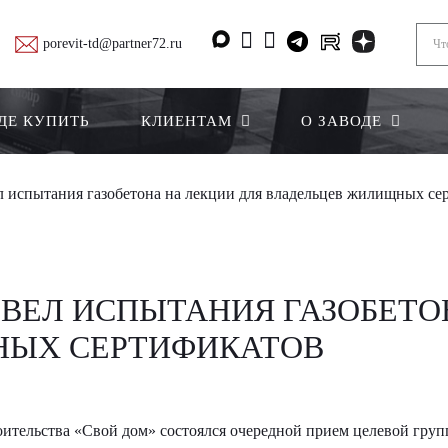
porevit-td@partner72.ru
ДЕ КУПИТЬ
КЛИЕНТАМ
О ЗАВОДЕ
л испытания газобетона на лекции для владельцев жилищных се
ОВЕЛ ИСПЫТАНИЯ ГАЗОБЕТО
НЫХ СЕРТИФИКАТОВ
роительства «Свой дом» состоялся очередной прием целевой гр