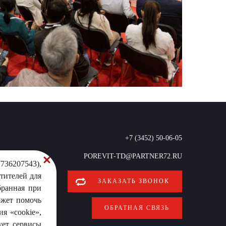
+7 (3452) 50-06-05
POREVIT-TD@PARTNER72.RU
736207543),
тителей для
ЗАКАЗАТЬ ЗВОНОК
бранная при
ожет помочь
ОБРАТНАЯ СВЯЗЬ
я «cookie»,
ует сервисы