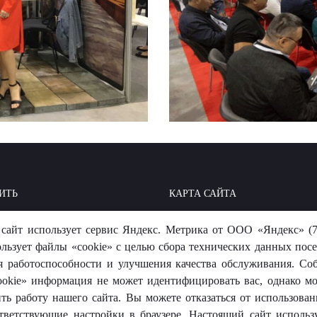
ИТЬ
КАРТА САЙТА
ОИТЬ: БАЗА ЗНАНИЙ
МЫ В СОЦСЕТЯХ
сайт использует сервис Яндекс. Метрика от ООО «Яндекс» (7
-ОТВЕТ
ользует файлы «cookie» с целью сбора технических данных посе
я работоспособности и улучшения качества обслуживания. Со
okie» информация не может идентифицировать вас, однако м
ть работу нашего сайта. Вы можете отказаться от использовани
тветствующие настройки в браузере. Настоящий сайт использ