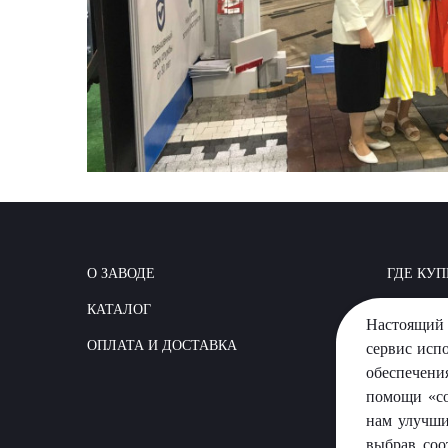
О ЗАВОДЕ
ГДЕ КУП
КАТАЛОГ
КАК СТР
Настоящий 
ОПЛАТА И ДОСТАВКА
ВОПРОС
сервис исп
обеспечени
помощи «co
нам улучши
выбрав соо