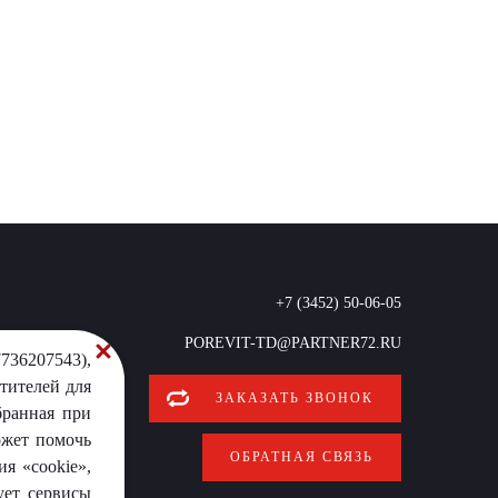
+7 (3452) 50-06-05
POREVIT-TD@PARTNER72.RU
736207543),
тителей для
ЗАКАЗАТЬ ЗВОНОК
бранная при
ожет помочь
ОБРАТНАЯ СВЯЗЬ
я «cookie»,
ует сервисы