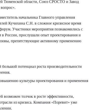
лей Тюменской области, Союз СРОСТО и Завод
вопрос».
аместитель начальника Главного управления
елей Кучихина С.Н. в сложное кризисное время
 форум. Участники мероприятия познакомились с
м в России, прослушали опыт проектирования и
и вызовы, препятствующие активному применению
й большой потенциал роста производительности
нения.
 повышению культуры проектирования и применения
й возможен толчок в росте эффективности,
отрасли из кризиса. Компания «Поревит» уже
влении.