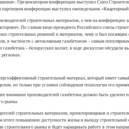
решения». Организатором конференции выступил Союз Строите
 партнером конференции выступил еженедельник «Квартирный 
оизводителей строительных материалов, о чем на конференции з
кторович. По словам вице-президента Российского союза строит
чных строительных решений и материалов, чему и был посвящен
в, в частности с автоклавным газобетоном – самым популярны
го газобетона – белорусских коллег, в ходе дискуссии обсудил
 регионах.
нергоэффективный строительный материал, который имеет самы
 целом, но только при условии соблюдения технологии его приме
ьшее внимание производителей газобетона должно быть уделено
го рынка.
дителей строительных материалов, проектировщиков и строителе
ом итоге повышению доступности жилья и выходу строительной 
ми строительного рынка и будет наращивать работу в этом напра