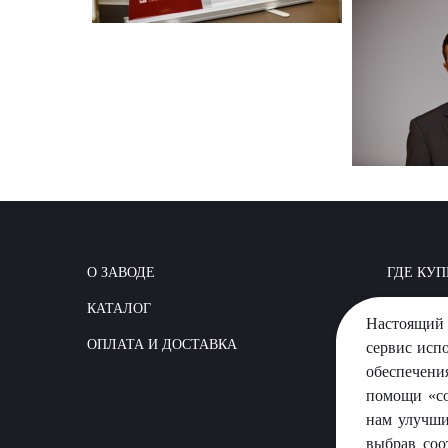
О ЗАВОДЕ
ГДЕ КУП
КАТАЛОГ
КАК СТР
Настоящий 
ОПЛАТА И ДОСТАВКА
ВОПРОС
сервис исп
обеспечени
помощи «co
нам улучши
выбрав соо