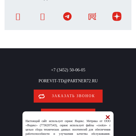
+7 (3452) 50-06-05
POREVIT-TD@PARTNER72.RU
ЗАКАЗАТЬ ЗВОНОК
ОБРАТНАЯ СВЯЗЬ
Настоящий сайт использует сервис Яндекс. Метрика от ООО
«Яндекс» (7736207543), сервис использует файлы «cookie» с
целью сбора технических данных посетителей для обеспечения
работоспособности и улучшения качества обслуживания.