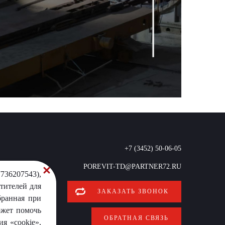
+7 (3452) 50-06-05
POREVIT-TD@PARTNER72.RU
736207543),
тителей для
ЗАКАЗАТЬ ЗВОНОК
бранная при
ожет помочь
ОБРАТНАЯ СВЯЗЬ
я «cookie»,