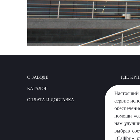
О ЗАВОДЕ
ГДЕ КУП
КАТАЛОГ
КАК СТР
Настоящий 
ОПЛАТА И ДОСТАВКА
ВОПРОС
сервис исп
обеспечени
помощи «co
нам улучши
выбрав соо
«Callibri»