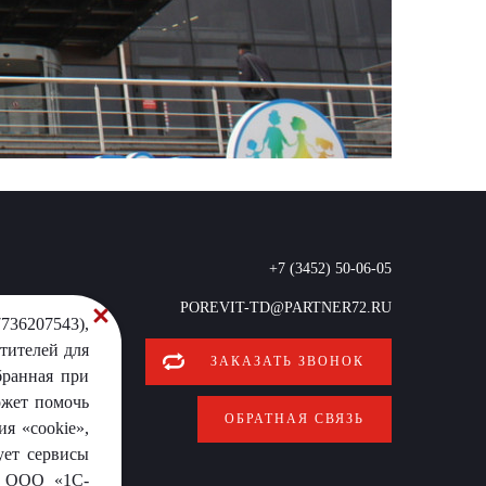
+7 (3452) 50-06-05
POREVIT-TD@PARTNER72.RU
736207543),
тителей для
ЗАКАЗАТЬ ЗВОНОК
бранная при
ожет помочь
ОБРАТНАЯ СВЯЗЬ
я «cookie»,
ует сервисы
от ООО «1С-