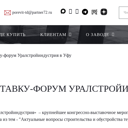
porevit-td@partner72.ru
ДЕ КУПИТЬ
КЛИЕНТАМ
О ЗАВОДЕ
у-форум Уралстройиндустрия в Уфу
ТАВКУ-ФОРУМ УРАЛСТРОЙИ
лстройиндустрия» – крупнейшее конгрессно-выставочное мероп
а из тем - "Актуальные вопросы строительства и обустройства т