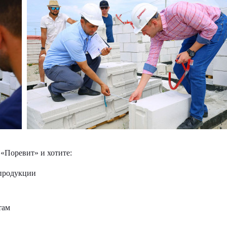
 «Поревит» и хотите:
 продукции
там