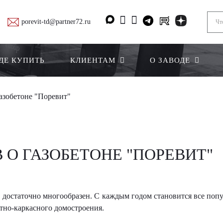
porevit-td@partner72.ru
ДЕ КУПИТЬ
КЛИЕНТАМ
О ЗАВОДЕ
азобетоне "Поревит"
 О ГАЗОБЕТОНЕ "ПОРЕВИТ"
 достаточно многообразен. С каждым годом становится все поп
итно-каркасного домостроения.