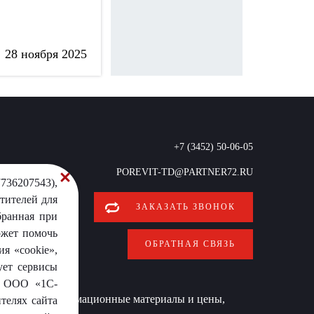
28 ноября 2025
+7 (3452) 50-06-05
POREVIT-TD@PARTNER72.RU
736207543),
тителей для
ЗАКАЗАТЬ ЗВОНОК
бранная при
ожет помочь
ОБРАТНАЯ СВЯЗЬ
я «cookie»,
ует сервисы
от ООО «1С-
 условиях информационные материалы и цены,
телях сайта