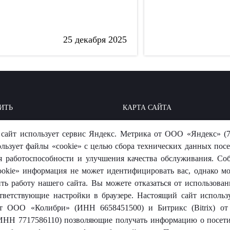
25 декабря 2025
ИТЬ
КАРТА САЙТА
ОИТЬ: БАЗА ЗНАНИЙ
МЫ В СОЦСЕТЯХ
сайт использует сервис Яндекс. Метрика от ООО «Яндекс» (7
-ОТВЕТ
ользует файлы «cookie» с целью сбора технических данных посе
я работоспособности и улучшения качества обслуживания. Со
okie» информация не может идентифицировать вас, однако м
ть работу нашего сайта. Вы можете отказаться от использовани
тветствующие настройки в браузере. Настоящий сайт использ
 от ООО «Колибри» (ИНН 6658451500) и Битрикс (Bitrix) 
носит исключительно информационный характер и ни при каких
ИНН 7717586110) позволяющие получать информацию о посети