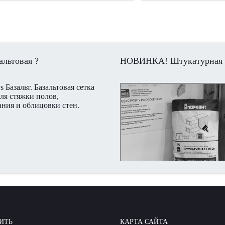
альтовая ?
НОВИНКА! Штукатурная см
s Базальт. Базальтовая сетка
ля стяжки полов,
ния и облицовки стен.
ря своим уникальным
м, базальт заменил металл во
бластях строительства, однако
акой из материалов лучше, не
аются.
ИТЬ
КАРТА САЙТА