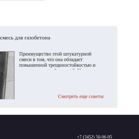
есь для газобетона
Преимущество этой штукатурной
смеси в том, что она обладает
повышенной трещиностойкостью и
позволяет стене "дышать". Идеально
подходит для газоблоков "Поревит".
Смотреть еще советы
+7 (3452) 50-06-05