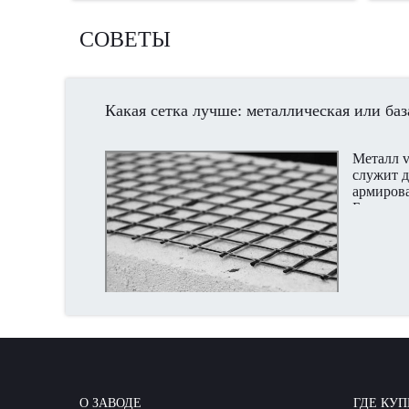
СОВЕТЫ
Какая сетка лучше: металлическая или баз
Металл v
служит д
армирова
Благода
свойства
многих о
споры, к
прекращ
О ЗАВОДЕ
ГДЕ КУП