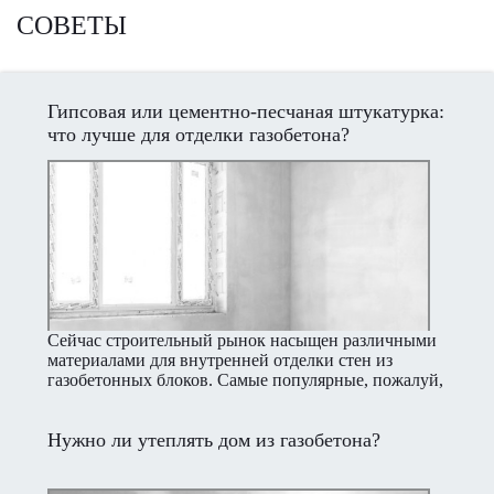
СОВЕТЫ
Гипсовая или цементно-песчаная штукатурка:
что лучше для отделки газобетона?
Сейчас строительный рынок насыщен различными
материалами для внутренней отделки стен из
газобетонных блоков. Самые популярные, пожалуй,
это гипсовая штукатурка и цементно-песчаная
смесь. В этой статье мы рассмотрим преимущества
Нужно ли утеплять дом из газобетона?
и недостатки обеих.