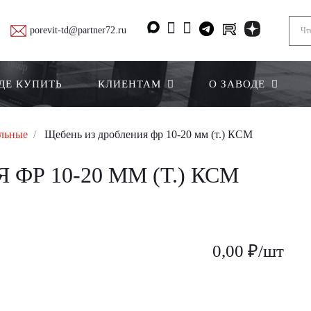
porevit-td@partner72.ru
ДЕ КУПИТЬ
КЛИЕНТАМ
О ЗАВОДЕ
ельные
Щебень из дробления фр 10-20 мм (т.) КСМ
ФР 10-20 ММ (Т.) КСМ
0,00 ₽/шт