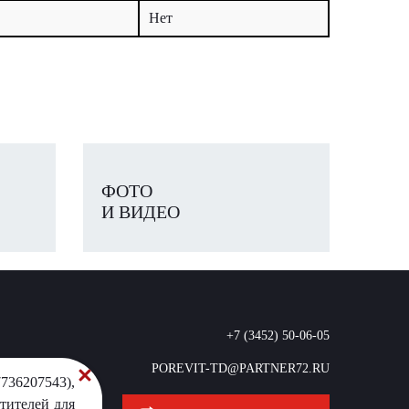
Нет
ФОТО
И ВИДЕО
+7 (3452) 50-06-05
POREVIT-TD@PARTNER72.RU
736207543),
тителей для