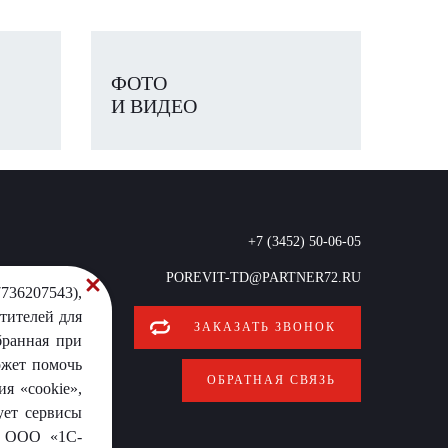
ФОТО
И ВИДЕО
+7 (3452) 50-06-05
POREVIT-TD@PARTNER72.RU
736207543),
тителей для
ЗАКАЗАТЬ ЗВОНОК
бранная при
ожет помочь
ОБРАТНАЯ СВЯЗЬ
я «cookie»,
ует сервисы
от ООО «1С-