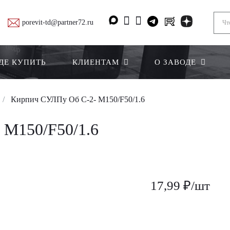
porevit-td@partner72.ru
ДЕ КУПИТЬ
КЛИЕНТАМ
О ЗАВОДЕ
Кирпич СУЛПу Об С-2- M150/F50/1.6
M150/F50/1.6
17,99 ₽/шт