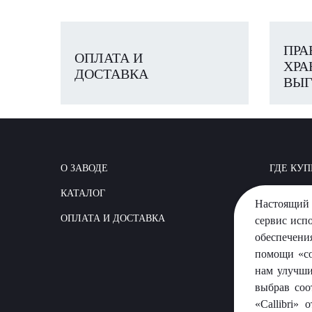
ПРА
ОПЛАТА И
ХРА
ДОСТАВКА
ВЫГ
О ЗАВОДЕ
ГДЕ КУП
КАТАЛОГ
КАК СТР
Настоящий 
ОПЛАТА И ДОСТАВКА
ВОПРОС
сервис исп
обеспечени
помощи «co
нам улучши
выбрав соо
«Callibri»