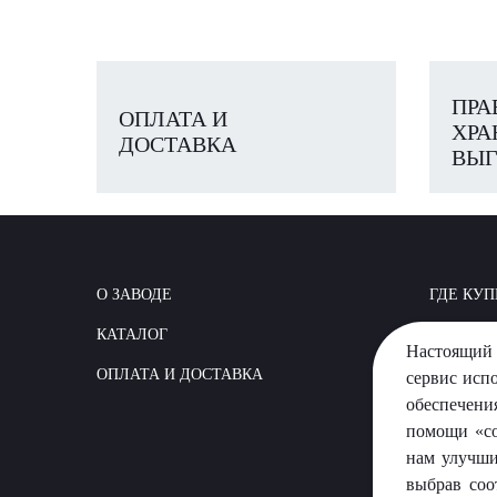
ПРА
ОПЛАТА И
ХРА
ДОСТАВКА
ВЫГ
О ЗАВОДЕ
ГДЕ КУП
КАТАЛОГ
КАК СТР
Настоящий 
ОПЛАТА И ДОСТАВКА
ВОПРОС
сервис исп
обеспечени
помощи «co
нам улучши
выбрав соо