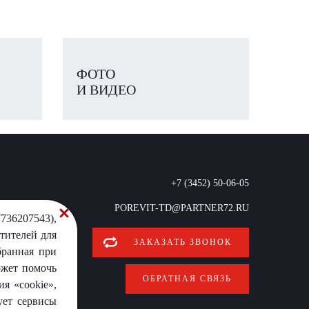
ФОТО
И ВИДЕО
+7 (3452) 50-06-05
POREVIT-TD@PARTNER72.RU
736207543),
тителей для
ЗАКАЗАТЬ ЗВОНОК
бранная при
ожет помочь
ОБРАТНАЯ СВЯЗЬ
я «cookie»,
ует сервисы