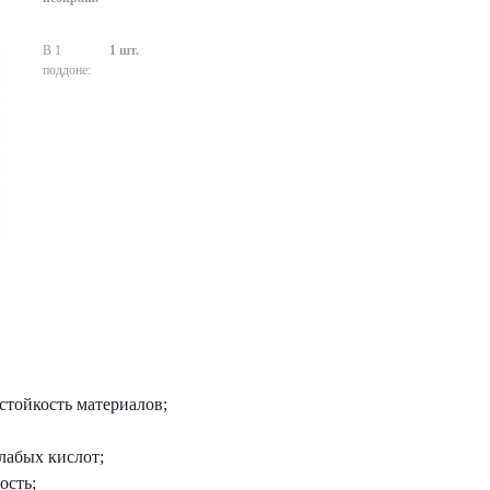
В 1
1 шт.
поддоне:
стойкость материалов;
лабых кислот;
ость;