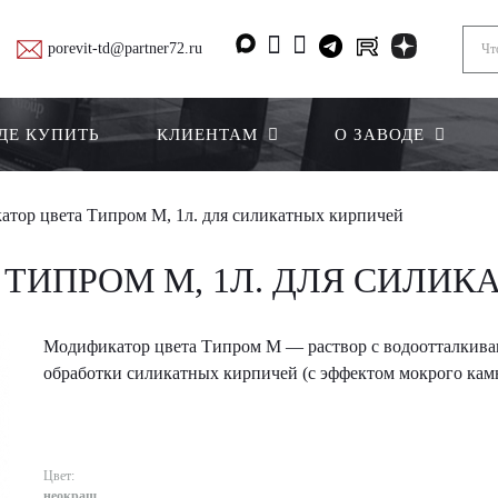
porevit-td@partner72.ru
ДЕ КУПИТЬ
КЛИЕНТАМ
О ЗАВОДЕ
тор цвета Типром М, 1л. для силикатных кирпичей
ТИПРОМ М, 1Л. ДЛЯ СИЛИК
Модификатор цвета Типром М — раствор с водоотталкив
обработки силикатных кирпичей (с эффектом мокрого камн
Цвет:
неокраш.