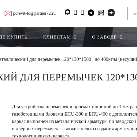
porevit-td@partner72.ru
ДЕ КУПИТЬ
КЛИЕНТАМ
О ЗАВОДЕ
еталлический для перемычек 120*130*1500 , до 400кг/м (несущи
Й ДЛЯ ПЕРЕМЫЧЕК 120*130*1
Для устройства перемычек в проемах шириной до 1 метра в
газобетонными блоками БПU-300 и БПU-400 с дополнител
каркас выполнен из металлической арматуры по заводской
и дверных перемычек, а также с целью создания арматурн
технологии увязки каркаса.