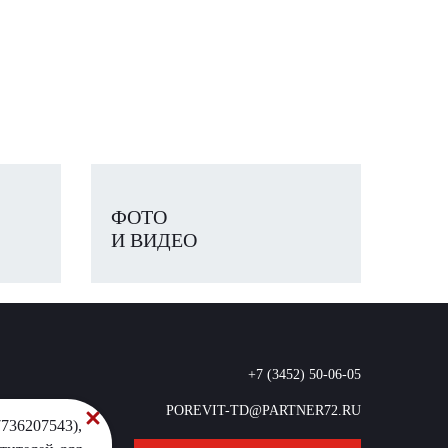
ФОТО
И ВИДЕО
+7 (3452) 50-06-05
POREVIT-TD@PARTNER72.RU
736207543),