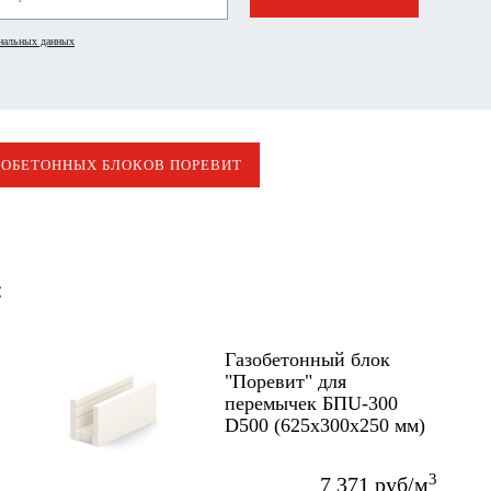
ональных данных
ЗОБЕТОННЫХ БЛОКОВ ПОРЕВИТ
:
Газобетонный блок
"Поревит" для
перемычек БПU-300
D500 (625х300х250 мм)
3
7 371 руб/м