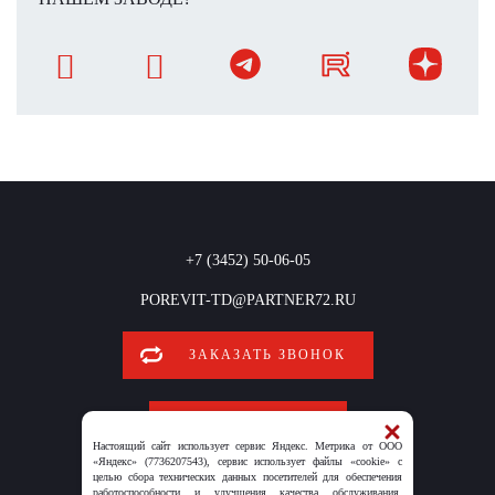
+7 (3452) 50-06-05
POREVIT-TD@PARTNER72.RU
ЗАКАЗАТЬ ЗВОНОК
ОБРАТНАЯ СВЯЗЬ
Настоящий сайт использует сервис Яндекс. Метрика от ООО
«Яндекс» (7736207543), сервис использует файлы «cookie» с
целью сбора технических данных посетителей для обеспечения
работоспособности и улучшения качества обслуживания.