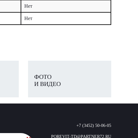
Нет
Нет
ФОТО
И ВИДЕО
+7 (3452) 50-06-05
POREVIT-TD@PARTNER72.RU