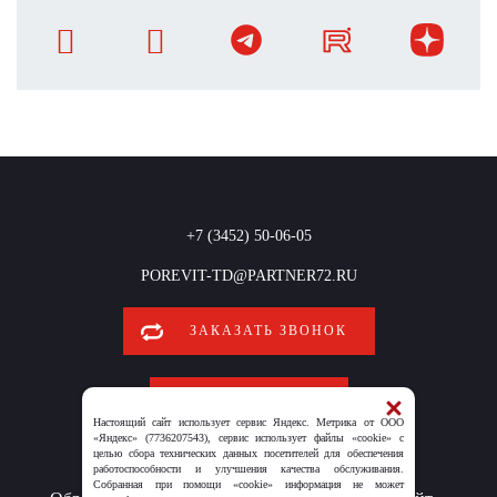
+7 (3452) 50-06-05
POREVIT-TD@PARTNER72.RU
ЗАКАЗАТЬ ЗВОНОК
ОБРАТНАЯ СВЯЗЬ
Настоящий сайт использует сервис Яндекс. Метрика от ООО
«Яндекс» (7736207543), сервис использует файлы «cookie» с
целью сбора технических данных посетителей для обеспечения
работоспособности и улучшения качества обслуживания.
Собранная при помощи «cookie» информация не может