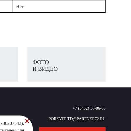
Нет
ФОТО
И ВИДЕО
+7 (3452) 50-06-05
POREVIT-TD@PARTNER72.RU
736207543),
тителей для