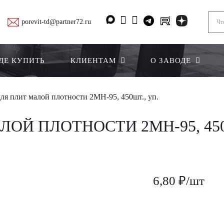
porevit-td@partner72.ru
ДЕ КУПИТЬ
КЛИЕНТАМ
О ЗАВОДЕ
ля плит малой плотности 2МН-95, 450шт., уп.
ОЙ ПЛОТНОСТИ 2МН-95, 450
6,80 ₽/шт