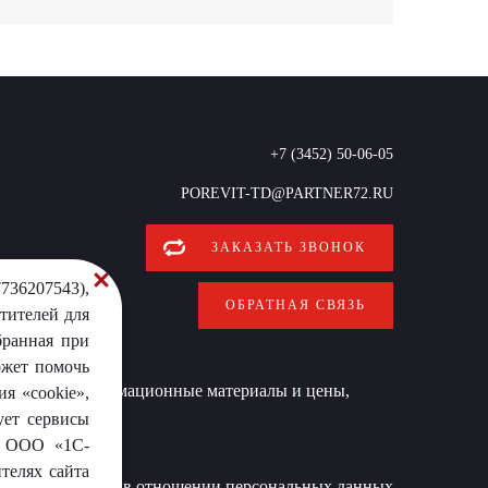
+7 (3452) 50-06-05
POREVIT-TD@PARTNER72.RU
ЗАКАЗАТЬ ЗВОНОК
736207543),
ОБРАТНАЯ СВЯЗЬ
тителей для
бранная при
ожет помочь
 условиях информационные материалы и цены,
я «cookie»,
ует сервисы
от ООО «1С-
телях сайта
Политика в отношении персональных данных