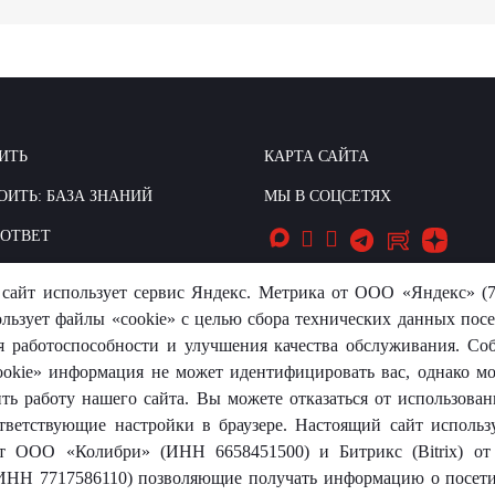
ИТЬ
КАРТА САЙТА
ОИТЬ: БАЗА ЗНАНИЙ
МЫ В СОЦСЕТЯХ
-ОТВЕТ
сайт использует сервис Яндекс. Метрика от ООО «Яндекс» (7
ользует файлы «cookie» с целью сбора технических данных посе
я работоспособности и улучшения качества обслуживания. Со
okie» информация не может идентифицировать вас, однако м
носит исключительно информационный характер и ни при каких
ть работу нашего сайта. Вы можете отказаться от использовани
той.
тветствующие настройки в браузере. Настоящий сайт использ
 от ООО «Колибри» (ИНН 6658451500) и Битрикс (Bitrix) 
ИНН 7717586110) позволяющие получать информацию о посети