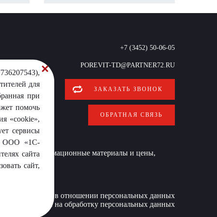
+7 (3452) 50-06-05
POREVIT-TD@PARTNER72.RU
736207543),
тителей для
ЗАКАЗАТЬ ЗВОНОК
бранная при
ожет помочь
ОБРАТНАЯ СВЯЗЬ
я «cookie»,
ует сервисы
от ООО «1С-
 условиях информационные материалы и цены,
телях сайта
овать сайт,
Политика в отношении персональных данных
Согласие на обработку персональных данных