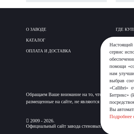
О ЗАВОДЕ
ГДЕ КУП
КАТАЛОГ
КАК СТР
Настоящий 
ОПЛАТА И ДОСТАВКА
ВОПРОС
сервис исп
обеспечени
помощи «co
нам улучши
выбрав соо
«Callibri»
Обращаем Ваше внимание на то, что данный сайт 
Битрикс» (
размещенные на сайте, не являются публичной офер
посредство
Вы автомат
Подробнее 
2009 - 2026.
Официальный сайт завода стеновых материалов «П