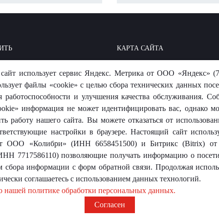
ИТЬ
КАРТА САЙТА
ОИТЬ: БАЗА ЗНАНИЙ
МЫ В СОЦСЕТЯХ
сайт использует сервис Яндекс. Метрика от ООО «Яндекс» (7
-ОТВЕТ
ользует файлы «cookie» с целью сбора технических данных посе
я работоспособности и улучшения качества обслуживания. Со
okie» информация не может идентифицировать вас, однако м
ть работу нашего сайта. Вы можете отказаться от использовани
тветствующие настройки в браузере. Настоящий сайт использ
 от ООО «Колибри» (ИНН 6658451500) и Битрикс (Bitrix) 
носит исключительно информационный характер и ни при каких
ИНН 7717586110) позволяющие получать информацию о посети
той.
м сбора информации с форм обратной связи. Продолжая использ
ически соглашаетесь с использованием данных технологий.
о нашей политике обработки персональных данных.
Согласен
оревит»