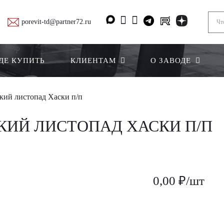
porevit-td@partner72.ru
ДЕ КУПИТЬ
КЛИЕНТАМ
О ЗАВОДЕ
кий листопад Хаски п/п
ДКИЙ ЛИСТОПАД ХАСКИ П/П
0,00 ₽/шт